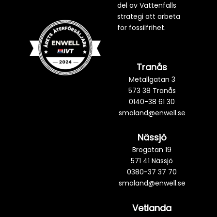
del av Vattenfalls
strategi att arbeta
för fossilfrihet.
Tranås
Metallgatan 3
573 38 Tranås
0140-38 61 30
smaland@enwell.se
Nässjö
Brogatan 19
571 41 Nässjö
0380-37 37 70
smaland@enwell.se
Vetlanda