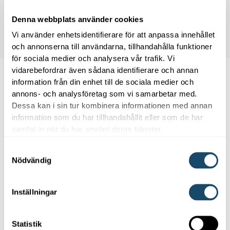
Skicka förfrågan
Denna webbplats använder cookies
Vi använder enhetsidentifierare för att anpassa innehållet
och annonserna till användarna, tillhandahålla funktioner
för sociala medier och analysera vår trafik. Vi
vidarebefordrar även sådana identifierare och annan
1. Anmäl intresse
information från din enhet till de sociala medier och
Fyll i intresse­formuläret här bredvid och ge oss en
annons- och analysföretag som vi samarbetar med.
första inblick i dina behov.
Dessa kan i sin tur kombinera informationen med annan
information som du har tillhandahållit eller som de har
samlat in när du har använt deras tjänster.
2. Vi kontaktar dig
Samtyckesval
Någon från Enwell hör av sig för att samla
Nödvändig
komplette­rande uppgifter och säkerställa att du får
den bästa lösningen för just ditt hem.
Inställningar
3. Offert
Statistik
Du får en offert från Enwell