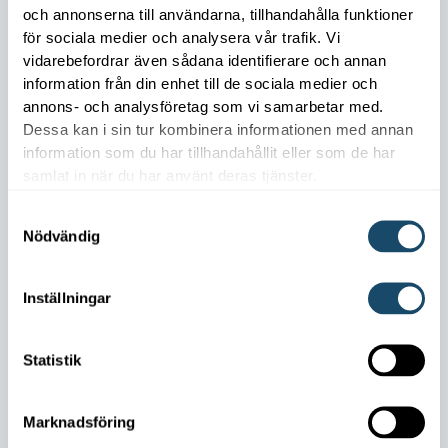
El-element
och annonserna till användarna, tillhandahålla funktioner
för sociala medier och analysera vår trafik. Vi
Elpanna
vidarebefordrar även sådana identifierare och annan
information från din enhet till de sociala medier och
Olja
annons- och analysföretag som vi samarbetar med.
Dessa kan i sin tur kombinera informationen med annan
Fjärrvärme
information som du har tillhandahållit eller som de har
samlat in när du har använt deras tjänster.
Pellets
Samtyckesval
Nödvändig
Uppvärmningssystem
Radiatorsystem
Inställningar
Golvvärme
Statistik
Ditt elpris idag (riktpriser)
Marknadsföring