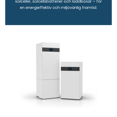
solceller, solcellsbatterier och laddboxar – för
en energieffektiv och miljövänlig framtid.