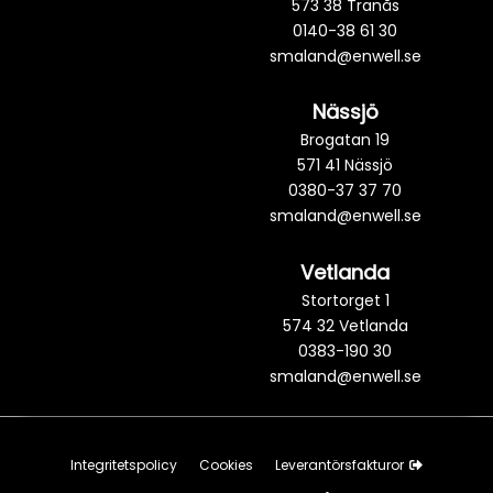
573 38 Tranås
0140-38 61 30
smaland@enwell.se
Nässjö
Brogatan 19
571 41 Nässjö
0380-37 37 70
smaland@enwell.se
Vetlanda
Stortorget 1
574 32 Vetlanda
0383-190 30
smaland@enwell.se
Integritetspolicy
Cookies
Leverantörsfakturor