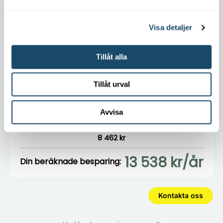
110 öre/kWh
Nuvarande förbrukning för uppvärmning
Visa detaljer
20 000 kWh
Tillåt alla
Tillåt urval
Nuvarande årskostnad:
22 000 kr
Avvisa
Ny årskostnad med värmepump:
8 462 kr
13 538 kr/år
Din beräknade besparing:
Kontakta oss